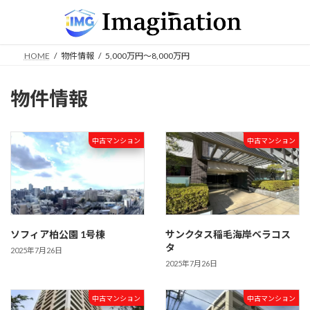
コ
ナ
ン
ビ
テ
ゲ
ン
ー
HOME
物件情報
5,000万円～8,000万円
ツ
シ
へ
ョ
ス
ン
物件情報
キ
に
ッ
移
プ
動
中古マンション
中古マンション
ソフィア柏公園 1号棟
サンクタス稲毛海岸ベラコス
タ
2025年7月26日
2025年7月26日
中古マンション
中古マンション