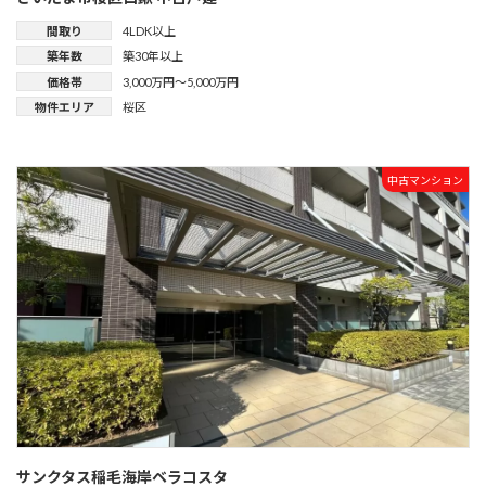
間取り
4LDK以上
築年数
築30年以上
価格帯
3,000万円～5,000万円
物件エリア
桜区
中古マンション
サンクタス稲毛海岸ベラコスタ