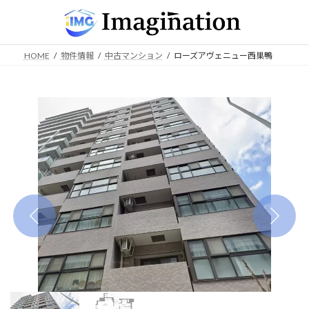
コ
ナ
ン
ビ
テ
ゲ
ン
ー
HOME
物件情報
中古マンション
ローズアヴェニュー西巣鴨
ツ
シ
へ
ョ
ス
ン
キ
に
ッ
移
プ
動