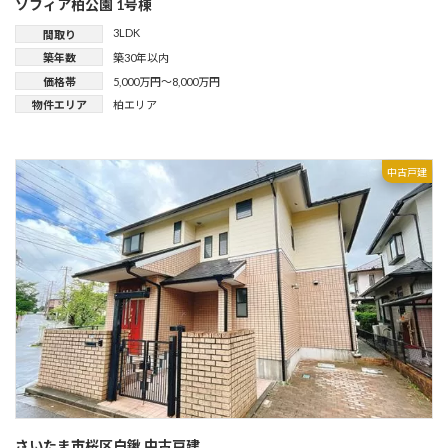
ソフィア柏公園 1号棟
3LDK
間取り
築年数
築30年以内
価格帯
5,000万円～8,000万円
物件エリア
柏エリア
中古戸建
さいたま市桜区白鍬 中古戸建