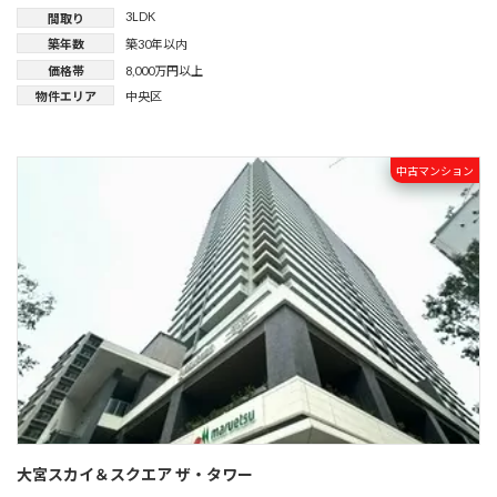
3LDK
間取り
築年数
築30年以内
価格帯
8,000万円以上
物件エリア
中央区
中古マンション
大宮スカイ＆スクエア ザ・タワー