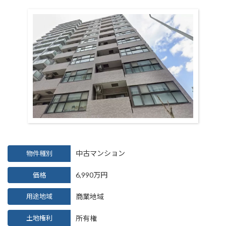
中古マンション
物件種別
6,990
万円
価格
用途地域
商業地域
土地権利
所有権