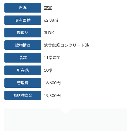
現況
空室
62.88
㎡
専有面積
3LDK
間取り
建物構造
鉄骨鉄筋コンクリート造
階建
階建て
11
所在階
階
10
16,600円
管理費
修繕積立金
19,500円