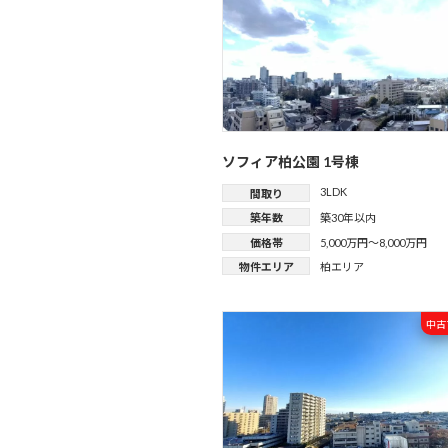
ソフィア柏公園 1号棟
3LDK
間取り
築年数
築30年以内
価格帯
5,000万円～8,000万円
物件エリア
柏エリア
中古