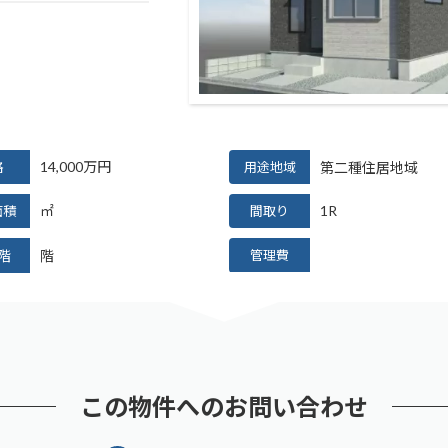
14,000
万円
格
用途地域
第二種住居地域
㎡
1R
面積
間取り
階
階
管理費
この物件へのお問い合わせ