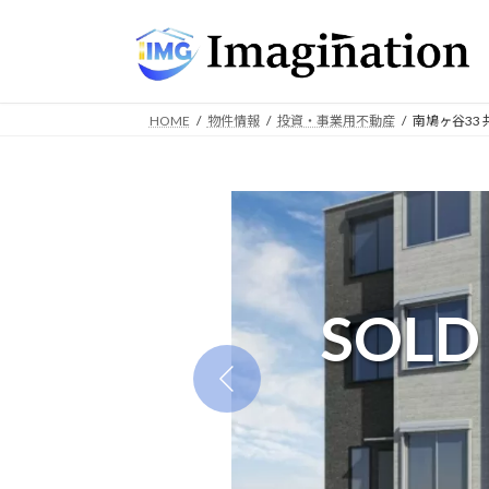
コ
ナ
ン
ビ
テ
ゲ
ン
ー
ツ
シ
HOME
物件情報
投資・事業用不動産
南鳩ヶ谷33
へ
ョ
ス
ン
キ
に
ッ
移
プ
動
SOLD