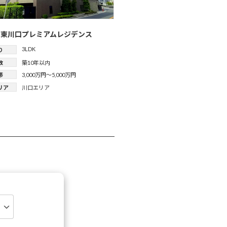
エ東川口プレミアムレジデンス
3LDK
り
数
築10年以内
帯
3,000万円～5,000万円
リア
川口エリア