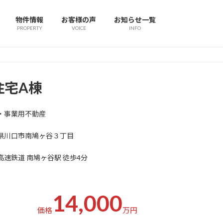
物件情報
お客様の声
お知らせ一覧
PROPERTY
VOICE
INFO
住宅A棟
・事業用不動産
県川口市南鳩ヶ谷３丁目
高速鉄道 南鳩ヶ谷駅 徒歩4分
14,000
価格
万円