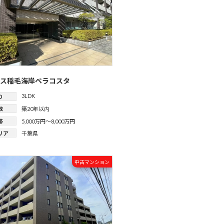
タス稲毛海岸ベラコスタ
3LDK
り
数
築20年以内
帯
5,000万円～8,000万円
リア
千葉県
中古マンション