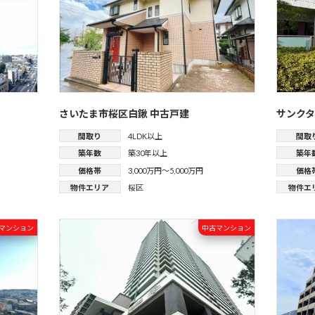
さいたま市桜区白鍬 中古戸建
サンク
間取り
4LDK以上
間取
築年数
築30年以上
築年
価格帯
3,000万円～5,000万円
価格
物件エリア
桜区
物件エ
マンション
中古マンション