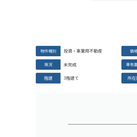
投資・事業用不動産
物件種別
価
現況
未完成
専有
階建
階建て
所在
3