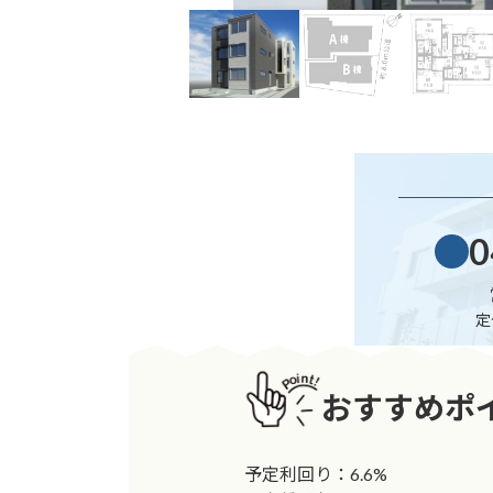
0
定
おすすめポ
予定利回り：6.6%