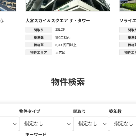
心
大宮スカイ＆スクエア ザ・タワー
ソライ
2SLDK
間取り
間取
築年数
築5年以内
築年
価格帯
8,000万円以上
価格
物件エリア
大宮区
物件エ
物件検索
物件タイプ
間取り
築年数
キーワード