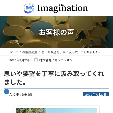
コ
ナ
ン
ビ
テ
ゲ
ン
ー
ツ
シ
へ
ョ
お客様の声
ス
ン
キ
に
ッ
移
プ
動
HOME
お客様の声
思いや要望を丁寧に汲み取ってくれました。
2025年7月25日
株式会社イマジナシオン
思いや要望を丁寧に汲み取ってくれ
ました。
A.K様 (埼玉県)
2025年7月25日