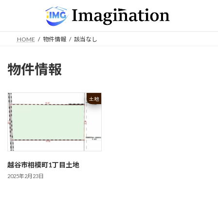
コ
ナ
ン
ビ
テ
ゲ
ン
ー
HOME
物件情報
該当なし
ツ
シ
へ
ョ
ス
ン
物件情報
キ
に
ッ
移
プ
動
土地
越谷市相模町1丁目土地
2025年2月23日