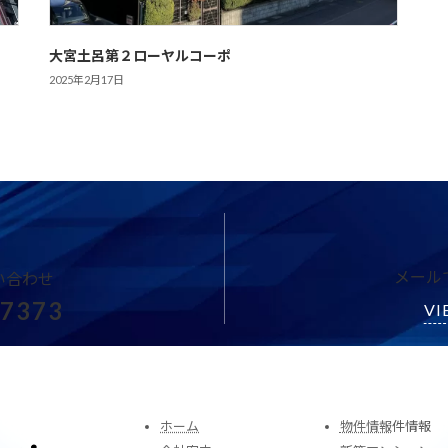
大宮土呂第２ローヤルコーポ
2025年2月17日
メール
い合わせ
-7373
VI
ホーム
物件情報
件情報