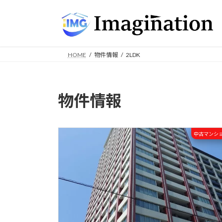
コ
ナ
ン
ビ
テ
ゲ
ン
ー
ツ
シ
HOME
物件情報
2LDK
へ
ョ
ス
ン
キ
に
物件情報
ッ
移
プ
動
中古マンシ